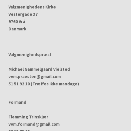
Valgmenighedens Kirke
Vestergade 37
9760 Vrå
Danmark
Valgmenighedspræst
Michael Gammelgaard Vielsted
vvm.praesten@gmail.com
51 51 92 10 (Træffes ikke mandage)
Formand
Flemming Trinskjær
vvm.formand@gmail.com