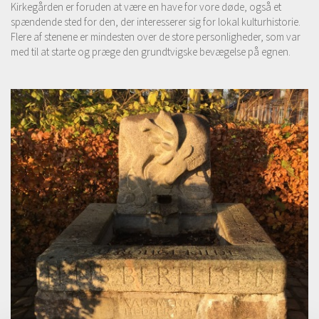
Kirkegården er foruden at være en have for vore døde, også et
spændende sted for den, der interesserer sig for lokal kulturhistorie.
Flere af stenene er mindesten over de store personligheder, som var
med til at starte og præge den grundtvigske bevægelse på egnen.