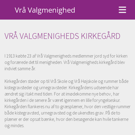
Vrå Valgmenighed
VRÅ VALGMENIGHEDS KIRKEGÅRD
I 1913 købte 23 af Vrå Valgmenigheds medlemmer jord syd for kirken
og forærede det til menigheden. Vrå Valgmenigheds kirkegård blev
indviet samme år.
Kirkegården støder op til Vrå Skole og Vrå Højskole og rummer både
kistegravsteder og urnegravsteder. Kirkegårdens udseende har
ændret sig i takt med tiden. For at imødekomme nye behov, har
kirkegården i de senere år været igennem en lille foryngelseskur.
Kirkegården flankeres nu af to græsplæner, hvor den vestlige rummer
både kistegravsted, urnegravsted og de ukendtes grav. På de to
plæner er der opsat bænke, hvor den besøgende kan hvile tankerne
og mindes.