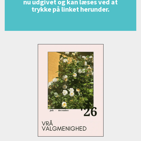
nu udgivet og kan læses ved at
trykke på linket herunder.